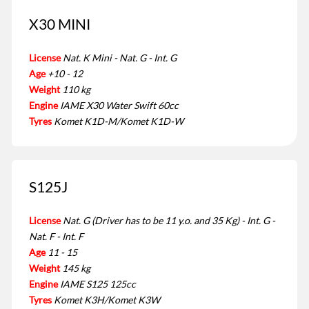
X30 MINI
License
Nat. K Mini - Nat. G - Int. G
Age
+10 - 12
Weight
110 kg
Engine
IAME X30 Water Swift 60cc
Tyres
Komet K1D-M/Komet K1D-W
S125J
License
Nat. G (Driver has to be 11 y.o. and 35 Kg) - Int. G -
Nat. F - Int. F
Age
11 - 15
Weight
145 kg
Engine
IAME S125 125cc
Tyres
Komet K3H/Komet K3W