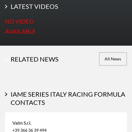
LATEST PHOTOS
LATEST VIDEOS
More Photos
NO VIDEO
AVAILABLE
RELATED NEWS
All News
IAME SERIES ITALY RACING FORMULA
CONTACTS
Valm S.r.l.
+39 366 36 39 494