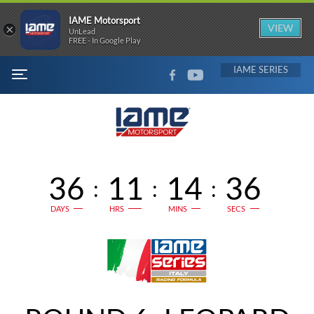
IAME Motorsport
×
VIEW
UnLead
FREE - In Google Play
FACEBOOK
YOUTUBE
IAME
MENU
36
11
14
36
:
:
:
DAYS
HRS
MINS
SECS