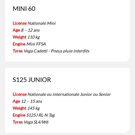
MINI 60
License
Nationale Mini
Age
8 – 12 ans
Weight
110 kg
Engine
Mini FFSA
Tyres
Vega Cadetti - Pneus pluie interdits
S125 JUNIOR
License
Nationale ou internationale Junior ou Senior
Age
12 – 15 ans
Weight
145 kg
Engine
S125J RL-N Tag
Tyres
Vega SL4/W6