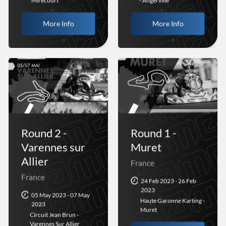
Mirecourt
- Angerville
More Info
More Info
Round 2 -
Round 1 -
Varennes sur
Muret
Allier
France
France
24 Feb 2023 - 26 Feb
2023
05 May 2023 - 07 May
Haute Garonne Karting -
2023
Muret
Circuit Jean Brun -
Varennes Sur Allier