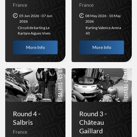
France
France
05 Jun 2026 - 07 Jun
08 May 2026 - 10 May
2026
2026
Circuit de karting Le
Karting Valence Arena
Kartare Aigues Vives
45
More Info
More Info
Round 4 -
Round 3 -
Salbris
Château
Gaillard
France