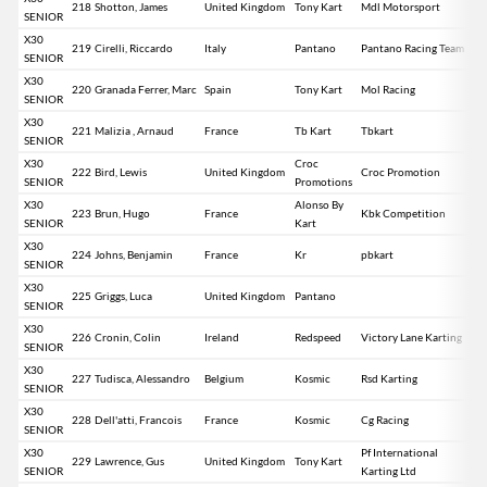
218
Shotton, James
United Kingdom
Tony Kart
Mdl Motorsport
SENIOR
X30
219
Cirelli, Riccardo
Italy
Pantano
Pantano Racing Team
SENIOR
X30
220
Granada Ferrer, Marc
Spain
Tony Kart
Mol Racing
SENIOR
X30
221
Malizia , Arnaud
France
Tb Kart
Tbkart
SENIOR
X30
Croc
222
Bird, Lewis
United Kingdom
Croc Promotion
SENIOR
Promotions
X30
Alonso By
223
Brun, Hugo
France
Kbk Competition
SENIOR
Kart
X30
224
Johns, Benjamin
France
Kr
pbkart
SENIOR
X30
225
Griggs, Luca
United Kingdom
Pantano
SENIOR
X30
226
Cronin, Colin
Ireland
Redspeed
Victory Lane Karting
SENIOR
X30
227
Tudisca, Alessandro
Belgium
Kosmic
Rsd Karting
SENIOR
X30
228
Dell'atti, Francois
France
Kosmic
Cg Racing
SENIOR
X30
Pf International
229
Lawrence, Gus
United Kingdom
Tony Kart
SENIOR
Karting Ltd