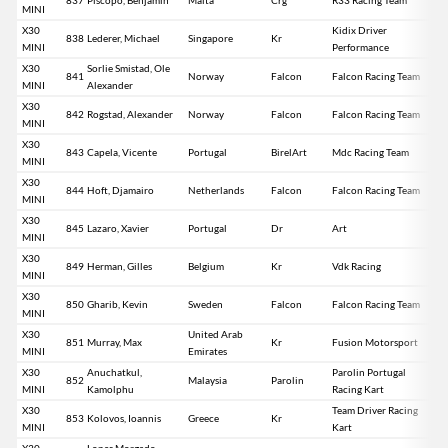
MINI
X30
Kidix Driver
838
Lederer, Michael
Singapore
Kr
MINI
Performance
X30
Sorlie Smistad, Ole
841
Norway
Falcon
Falcon Racing Team
MINI
Alexander
X30
842
Rogstad, Alexander
Norway
Falcon
Falcon Racing Team
MINI
X30
843
Capela, Vicente
Portugal
BirelArt
Mdc Racing Team
MINI
X30
844
Hoft, Djamairo
Netherlands
Falcon
Falcon Racing Team
MINI
X30
845
Lazaro, Xavier
Portugal
Dr
Art
MINI
X30
849
Herman, Gilles
Belgium
Kr
Vdk Racing
MINI
X30
850
Gharib, Kevin
Sweden
Falcon
Falcon Racing Team
MINI
X30
United Arab
851
Murray, Max
Kr
Fusion Motorsport
MINI
Emirates
X30
Anuchatkul,
Parolin Portugal
852
Malaysia
Parolin
MINI
Kamolphu
Racing Kart
X30
Team Driver Racing
853
Kolovos, Ioannis
Greece
Kr
MINI
Kart
X30
Lopes Morgado,