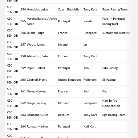
SENIOR
X30
254
Horcicka, Lukas
Czech Republic
Tony Kart
Ravet Racing Team
SENIOR
X30
Pereira Barata, Afonso
Parolin Portugal
255
Portugal
Parolin
SENIOR
Aires
Racing Kart
X30
256
Jalade, Hugo
France
Redspeed
Victorylane Karting
SENIOR
X30
257
Wood, James
Ireland
Ln
SENIOR
X30
258
Alakulppi, Eetu
Finland
Tony Kart
SENIOR
X30
259
Rajani, Rafael
Portugal
Tba
Pita Racing
SENIOR
X30
260
Cottrell, Harry
United Kingdom
Fullerton
S8 Racing
SENIOR
X30
261
Geley, Maxime
France
Sodi
Glp
SENIOR
X30
Kart In Pro
262
Diego, Pelassy
Monaco
Redspeed
SENIOR
Competition
X30
263
Renmans, Gilles
Belgium
Tony Kart
Egp Racing Team
SENIOR
X30
264
Romao, Martim
Portugal
Kali Kart
SENIOR
X30
265
Hennessy, Ronan
Ireland
Kosmic