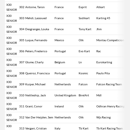
X30
302
Antoine, Taron
France
Exprit
Atkart
SENIOR
X30
303
Mehdi, Lassoued
France
Sodikart
Karting 45
SENIOR
X30
304
Desgranges, Louka
France
Tony Kart
Jhm
SENIOR
X30
305
Luque, Fernando
Mexico
Otk
Monlau Competicion
SENIOR
X30
306
Peters, Frederico
Portugal
Evo Kart
Rac
SENIOR
X30
307
Glume, Charly
Belgium
Ln
Eurokarting
SENIOR
X30
308
Queiroz, Francisca
Portugal
Kosmic
Paulo Pita
SENIOR
X30
309
Kuiper, Michael
Netherlands
Falcon
Falcon Racing Team
SENIOR
X30
310
Nettleship, Jack
United Kingdom
BirelArt
Mdl
SENIOR
X30
311
Grant, Conor
Ireland
Otk
Odhran Henry Racing
SENIOR
X30
312
Van Der Heijden, Sem
Netherlands
Otk
Wjs Racing
SENIOR
X30
313
Vergani, Cristian
Italy
Tb Kart
Tb Kart Racing Team