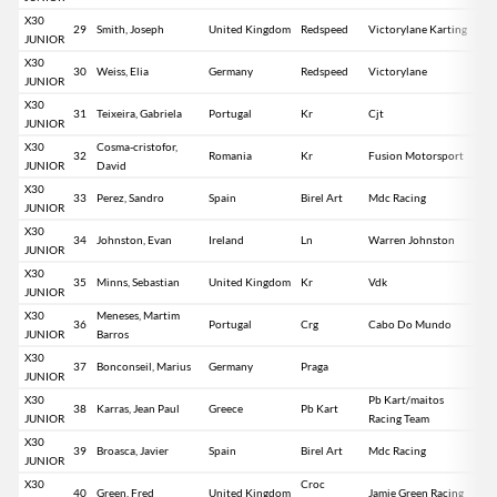
X30
29
Smith, Joseph
United Kingdom
Redspeed
Victorylane Karting
JUNIOR
X30
30
Weiss, Elia
Germany
Redspeed
Victorylane
JUNIOR
X30
31
Teixeira, Gabriela
Portugal
Kr
Cjt
JUNIOR
X30
Cosma-cristofor,
32
Romania
Kr
Fusion Motorsport
JUNIOR
David
X30
33
Perez, Sandro
Spain
Birel Art
Mdc Racing
JUNIOR
X30
34
Johnston, Evan
Ireland
Ln
Warren Johnston
JUNIOR
X30
35
Minns, Sebastian
United Kingdom
Kr
Vdk
JUNIOR
X30
Meneses, Martim
36
Portugal
Crg
Cabo Do Mundo
JUNIOR
Barros
X30
37
Bonconseil, Marius
Germany
Praga
JUNIOR
X30
Pb Kart/maitos
38
Karras, Jean Paul
Greece
Pb Kart
JUNIOR
Racing Team
X30
39
Broasca, Javier
Spain
Birel Art
Mdc Racing
JUNIOR
X30
Croc
40
Green, Fred
United Kingdom
Jamie Green Racing