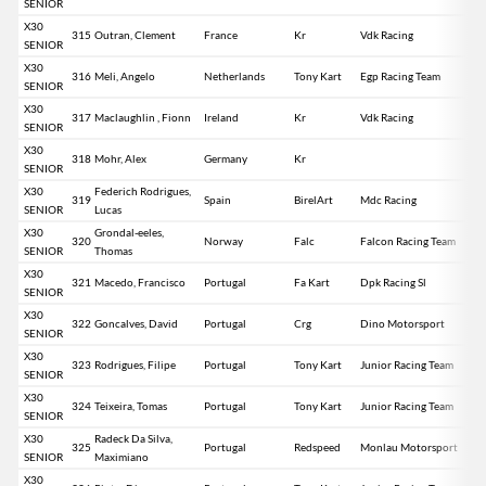
SENIOR
X30
315
Outran, Clement
France
Kr
Vdk Racing
SENIOR
X30
316
Meli, Angelo
Netherlands
Tony Kart
Egp Racing Team
SENIOR
X30
317
Maclaughlin , Fionn
Ireland
Kr
Vdk Racing
SENIOR
X30
318
Mohr, Alex
Germany
Kr
SENIOR
X30
Federich Rodrigues,
319
Spain
BirelArt
Mdc Racing
SENIOR
Lucas
X30
Grondal-eeles,
320
Norway
Falc
Falcon Racing Team
SENIOR
Thomas
X30
321
Macedo, Francisco
Portugal
Fa Kart
Dpk Racing Sl
SENIOR
X30
322
Goncalves, David
Portugal
Crg
Dino Motorsport
SENIOR
X30
323
Rodrigues, Filipe
Portugal
Tony Kart
Junior Racing Team
SENIOR
X30
324
Teixeira, Tomas
Portugal
Tony Kart
Junior Racing Team
SENIOR
X30
Radeck Da Silva,
325
Portugal
Redspeed
Monlau Motorsport
SENIOR
Maximiano
X30