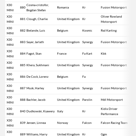
X30
Cosma-cristofor,
880
Romania
Kr
Fusion Motorsport
MINI
Bogdan Stefan
X30
Oliver Rowland
881
Clough, Charlie
United Kingdom
Kr
MINI
Motorsport
X30
882
Bielande, Luis
Belgium
Kosmic
Rsd Karting
MINI
X30
883
Sayer, Jarlath
United Kingdom
Synergy
Fusion Motorsport
MINI
X30
884
Fagot, Stan
France
Fa Kart
Kbk
MINI
X30
885
Khera, Sukhmani
United Kingdom
Synergy
Fusion Motorsport
MINI
X30
886
De Cock, Lorenz
Belgium
Fa
MINI
X30
887
Musk, Harley
United Kingdom
Synergy
Fusion Motorsport
MINI
X30
888
Bachler, Jacob
United Kingdom
Parolin
Mdl Motorsport
MINI
X30
Kidix Driver
840
Dudkowski, Ksawery
Italy
Kr
MINI
Performance
X30
839
Jensen, Linnea
Norway
Falcon
Falcon Racing Team
MINI
X30
889
Williams, Harry
United Kingdom
Kr
Ggm