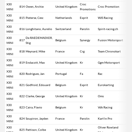
X30
Croc
814
Owen, Archie
United Kingdom
Croc Promotion
MINI
Promotions
X30
815
Pieterse, Cesc
Netherlands
Exprit
WJS Racing
MINI
X30
816
Longhitano, Aurelio
Switzerland
Parolin
Spirit-racing.ch
MINI
X30
De RAEDEMAEKER,
817
Belgium
Synergy
Fusion Motorsport
MINI
Stig
X30
818
Meynard, Mike
France
Crg
Team Chronokart
MINI
X30
819
Endacott, Max
United Kingdom
Kr
Ggm Motorsport
MINI
X30
820
Rodrigues, Jan
Portugal
Fa
Rac
MINI
X30
821
Godfroid, Edouard
Belgium
Exprit
Eurokarting
MINI
X30
822
Clarke, George
United Kingdom
Kr
Oms
MINI
X30
823
Caira, Flavio
Belgium
Kr
Vdk Racing
MINI
X30
824
Soupiron, Jayden
France
Parolin
Kart'in Pro
MINI
X30
Oliver Rowland
825
Pattison, Colbe
United Kingdom
Kr