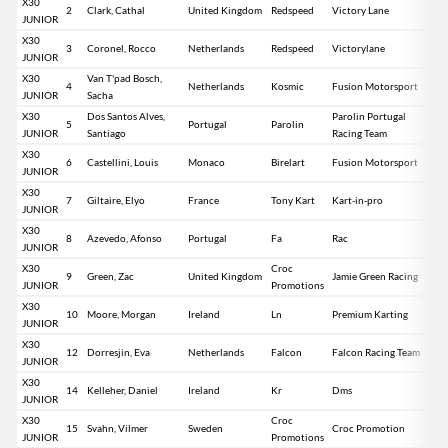
X30
2
Clark, Cathal
United Kingdom
Redspeed
Victory Lane
JUNIOR
X30
3
Coronel, Rocco
Netherlands
Redspeed
Victorylane
JUNIOR
X30
Van T'pad Bosch,
4
Netherlands
Kosmic
Fusion Motorsport
JUNIOR
Sacha
X30
Dos Santos Alves,
Parolin Portugal
5
Portugal
Parolin
JUNIOR
Santiago
Racing Team
X30
6
Castellini, Louis
Monaco
Birelart
Fusion Motorsport
JUNIOR
X30
7
Giltaire, Elyo
France
Tony Kart
Kart-in-pro
JUNIOR
X30
8
Azevedo, Afonso
Portugal
Fa
Rac
JUNIOR
X30
Croc
9
Green, Zac
United Kingdom
Jamie Green Racing
JUNIOR
Promotions
X30
10
Moore, Morgan
Ireland
Ln
Premium Karting
JUNIOR
X30
12
Dorresjin, Eva
Netherlands
Falcon
Falcon Racing Team
JUNIOR
X30
14
Kelleher, Daniel
Ireland
Kr
Dms
JUNIOR
X30
Croc
15
Svahn, Vilmer
Sweden
Croc Promotion
JUNIOR
Promotions