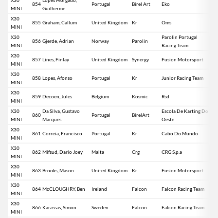
854
Portugal
Birel Art
Eko
MINI
Guilherme
X30
855
Graham, Callum
United Kingdom
Kr
Oms
MINI
X30
Parolin Portugal
856
Gjerde, Adrian
Norway
Parolin
MINI
Racing Team
X30
857
Lines, Finlay
United Kingdom
Synergy
Fusion Motorsport
MINI
X30
858
Lopes, Afonso
Portugal
Kr
Junior Racing Team
MINI
X30
859
Decoen, Jules
Belgium
Kosmic
Rsd
MINI
X30
Da Silva, Gustavo
Escola De Karting Do
860
Portugal
BirelArt
MINI
Marques
Oeste
X30
861
Correia, Francisco
Portugal
Kr
Cabo Do Mundo
MINI
X30
862
Mifsud, Dario Joey
Malta
Crg
CRG S.p.a
MINI
X30
863
Brooks, Mason
United Kingdom
Kr
Fusion Motorsport
MINI
X30
864
McCLOUGHRY, Ben
Ireland
Falcon
Falcon Racing Team
MINI
X30
866
Karassas, Simon
Sweden
Falcon
Falcon Racing Team
MINI