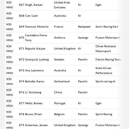
X30
United Arab
867
Singh, Aaryan
Kr
Ggm
MINI
Emirates
X30
868
Carr, Liam
Australia
Kr
MINI
X30
869
Davoust, Momcilo
France
Redspeed
Sonic Racing Kart
MINI
X30
Cachafeiro Ferre,
870
Andorra
Synergy
Fusion Motorsport
MINI
Tony
X30
Oliver Rowland
871
Rajpold, Kacpar
United Kingdom
Kr
MINI
Motorsport
X30
872
Granquist, Ludwig
Sweden
Parolin
Falcon Racing Team
MINI
X30
Kidix Driver
873
Ava, Lawrence
Australia
Kr
MINI
Performance
X30
874
Buhofer, Aaron
Switzerland
Parolin
Spirit-racing.ch
MINI
X30
876
Li, Yunzheng
China
Parolin
MINI
X30
877
Mello, Romeu
Portugal
Kr
Ggm
MINI
X30
878
Bruno, Priam
Belgium
Parolin
Spirit Racing
MINI
X30
879
Ackerman, Jensen
United Kingdom
Synergy
Fusion Motorsport
MINI