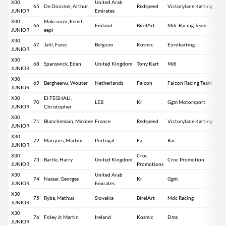
X30
United Arab
65
De Doncker, Arthur
Redspeed
Victorylane Karting
JUNIOR
Emirates
X30
Maki-uuro, Eemil-
66
Finland
BirelArt
Mdc Racing Team
JUNIOR
eepi
X30
67
Jalil, Fares
Belgium
Kosmic
Eurokarting
JUNIOR
X30
68
Spanswick, Eden
United Kingdom
Tony Kart
Mdl
JUNIOR
X30
69
Bergheanu, Wouter
Netherlands
Falcon
Falcon Racing Team
JUNIOR
X30
El FEGHALI,
70
LEB
Kr
Ggm Motorsport
JUNIOR
Christopher
X30
71
Blanchemain, Maxime
France
Redspeed
Victorylane Karting
JUNIOR
X30
72
Marques, Martim
Portugal
Fa
Rac
JUNIOR
X30
Croc
73
Bartle, Harry
United Kingdom
Croc Promotion
JUNIOR
Promotions
X30
United Arab
74
Nassar, Georges
Kr
Ggm
JUNIOR
Emirates
X30
75
Ryba, Mathus
Slovakia
BirelArt
Mdc Racing
JUNIOR
X30
76
Foley Jr, Martin
Ireland
Kosmic
Dms
JUNIOR