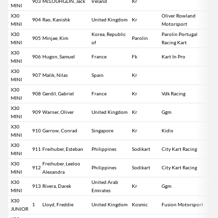
903
McLOUHGLIN, Jack
Ireland
Kr
MINI
X30
Oliver Rowland
904
Rao, Kanishk
United Kingdom
Kr
MINI
Motorsport
X30
Korea, Republic
Parolin Portugal
905
Minjae, Kim
Parolin
MINI
of
Racing Kart
X30
906
Hugon, Samuel
France
Fk
Kart In Pro
MINI
X30
907
Malik, Nilas
Spain
Kr
MINI
X30
908
Gerdil, Gabriel
France
Kr
Vdk Racing
MINI
X30
909
Warner, Oliver
United Kingdom
Kr
Ggm
MINI
X30
910
Garrow, Conrad
Singapore
Kr
Kidix
MINI
X30
911
Freihuber, Esteban
Philippines
Sodikart
City Kart Racing
MINI
X30
Freihuber, Leeloo
912
Philippines
Sodikart
City Kart Racing
MINI
Alexandra
X30
United Arab
913
Rivera, Darek
Kr
Ggm
MINI
Emirates
X30
1
Lloyd, Freddie
United Kingdom
Kosmic
Fusion Motorsport
JUNIOR