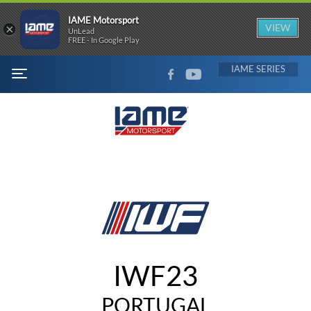
IAME Motorsport
×
VIEW
UnLead
FREE - In Google Play
FACEBOOK
YOUTUBE
IAME
MENU
IWF23
PORTUGAL