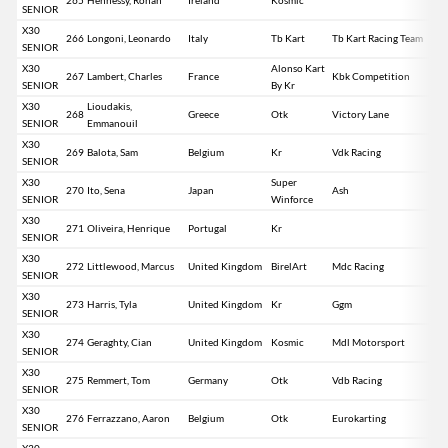
SENIOR
X30
266
Longoni, Leonardo
Italy
Tb Kart
Tb Kart Racing Team
SENIOR
X30
Alonso Kart
267
Lambert, Charles
France
Kbk Competition
SENIOR
By Kr
X30
Lioudakis,
268
Greece
Otk
Victory Lane
SENIOR
Emmanouil
X30
269
Balota, Sam
Belgium
Kr
Vdk Racing
SENIOR
X30
Super
270
Ito, Sena
Japan
Ash
SENIOR
Winforce
X30
271
Oliveira, Henrique
Portugal
Kr
SENIOR
X30
272
Littlewood, Marcus
United Kingdom
BirelArt
Mdc Racing
SENIOR
X30
273
Harris, Tyla
United Kingdom
Kr
Ggm
SENIOR
X30
274
Geraghty, Cian
United Kingdom
Kosmic
Mdl Motorsport
SENIOR
X30
275
Remmert, Tom
Germany
Otk
Vdb Racing
SENIOR
X30
276
Ferrazzano, Aaron
Belgium
Otk
Eurokarting
SENIOR
X30