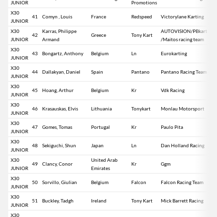
JUNIOR
Promotions
X30
41
Comyn , Louis
France
Redspeed
Victorylane Karting
JUNIOR
X30
Karras, Philippe
AUTOVISION/PBkart
42
Greece
Tony Kart
JUNIOR
Armand
/Maitos racing team
X30
43
Bongartz, Anthony
Belgium
Ln
Eurokarting
JUNIOR
X30
44
Dallakyan, Daniel
Spain
Pantano
Pantano Racing Team
JUNIOR
X30
45
Hoang, Arthur
Belgium
Kr
Vdk Racing
JUNIOR
X30
46
Krasauskas, Elvis
Lithuania
Tonykart
Monlau Motorsport
JUNIOR
X30
47
Gomes, Tomas
Portugal
Kr
Paulo Pita
JUNIOR
X30
48
Sekiguchi, Shun
Japan
Ln
Dan Holland Racing
JUNIOR
X30
United Arab
49
Clancy, Conor
Kr
Ggm
JUNIOR
Emirates
X30
50
Sorvillo, Giulian
Belgium
Falcon
Falcon Racing Team
JUNIOR
X30
51
Buckley, Tadgh
Ireland
Tony Kart
Mick Barrett Racing
JUNIOR
X30