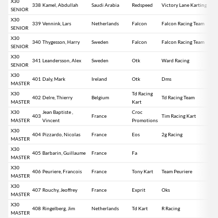
X30
338
Kamel, Abdullah
Saudi Arabia
Redspeed
Victory Lane Karting
SENIOR
X30
339
Vennink, Lars
Netherlands
Falcon
Falcon Racing Team
SENIOR
X30
340
Thygesson, Harry
Sweden
Falcon
Falcon Racing Team
SENIOR
X30
341
Leandersson, Alex
Sweden
Otk
Ward Racing
SENIOR
X30
401
Daly, Mark
Ireland
Otk
Dms
MASTER
X30
Td Racing
402
Delre, Thierry
Belgium
Td Racing Team
MASTER
Kart
X30
Jean Baptiste ,
Croc
403
France
Tim Racing Kart
MASTER
Vincent
Promotions
X30
404
Pizzardo, Nicolas
France
Eos
2g Racing
MASTER
X30
405
Barbarin, Guillaume
France
Fa
MASTER
X30
406
Peuriere, Francois
France
Tony Kart
Team Peuriere
MASTER
X30
407
Rouchy, Jeoffrey
France
Exprit
Oks
MASTER
X30
408
Ringelberg, Jim
Netherlands
Td Kart
R Racing
MASTER