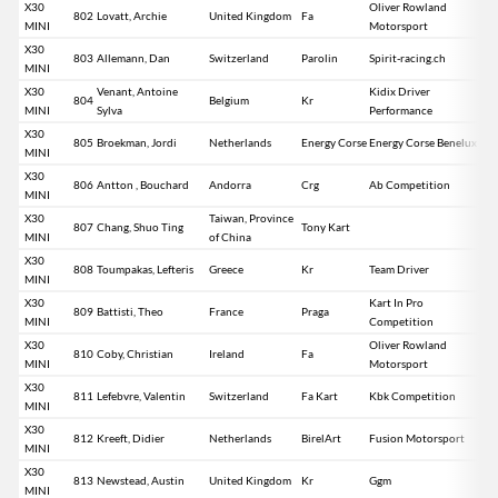
X30
Oliver Rowland
802
Lovatt, Archie
United Kingdom
Fa
MINI
Motorsport
X30
803
Allemann, Dan
Switzerland
Parolin
Spirit-racing.ch
MINI
X30
Venant, Antoine
Kidix Driver
804
Belgium
Kr
MINI
Sylva
Performance
X30
805
Broekman, Jordi
Netherlands
Energy Corse
Energy Corse Benelux
MINI
X30
806
Antton , Bouchard
Andorra
Crg
Ab Competition
MINI
X30
Taiwan, Province
807
Chang, Shuo Ting
Tony Kart
MINI
of China
X30
808
Toumpakas, Lefteris
Greece
Kr
Team Driver
MINI
X30
Kart In Pro
809
Battisti, Theo
France
Praga
MINI
Competition
X30
Oliver Rowland
810
Coby, Christian
Ireland
Fa
MINI
Motorsport
X30
811
Lefebvre, Valentin
Switzerland
Fa Kart
Kbk Competition
MINI
X30
812
Kreeft, Didier
Netherlands
BirelArt
Fusion Motorsport
MINI
X30
813
Newstead, Austin
United Kingdom
Kr
Ggm
MINI