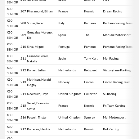
SENIOR
X30
207
Pharamond, Ethan
France
Kosmic
Dream Racing
SENIOR
X30
208
Stiller, Peter
Italy
Pantano
Pantano Racing Team
SENIOR
X30
Gonzalez Moreno,
209
Spain
Tba
Monlau Motorsport
SENIOR
Eloi
X30
210
Silva, Miguel
Portugal
Pantano
Pantano Racing Team
SENIOR
X30
Granada Ferrer,
211
Spain
Tony Kart
Mol Racing
SENIOR
Natalia
X30
212
Kamen, Julian
Netherlands
Redspeed
Victorylane Karting
SENIOR
X30
Mathisen, Harald
213
Norway
Falcon
Falcon Racing Team
SENIOR
Hogby
X30
214
Newburn, Rhys
United Kingdom
Fullerton
S8 Racing
SENIOR
X30
Venet, Francois-
215
France
Kosmic
Fx Team Karting
SENIOR
xavier
X30
216
Powell, Tristan
United Kingdom
Synergy
Mdl Motorsport
SENIOR
X30
217
Kalteren, Henkie
Netherlands
Kosmic
Rsd Karting
SENIOR
X30