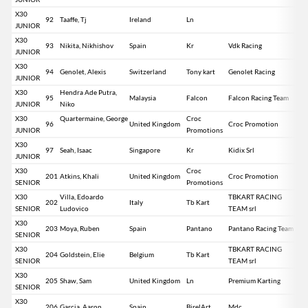
X30
92
Taaffe, Tj
Ireland
Ln
JUNIOR
X30
93
Nikita, Nikhishov
Spain
Kr
Vdk Racing
JUNIOR
X30
94
Genolet, Alexis
Switzerland
Tony kart
Genolet Racing
JUNIOR
X30
Hendra Ade Putra,
95
Malaysia
Falcon
Falcon Racing Team
JUNIOR
Niko
X30
Quartermaine, George
Croc
96
United Kingdom
Croc Promotion
JUNIOR
Promotions
X30
97
Seah, Isaac
Singapore
Kr
Kidix Srl
JUNIOR
X30
Croc
201
Atkins, Khali
United Kingdom
Croc Promotion
SENIOR
Promotions
X30
Villa, Edoardo
TBKART RACING
202
Italy
Tb Kart
SENIOR
Ludovico
TEAM srl
X30
203
Moya, Ruben
Spain
Pantano
Pantano Racing Team
SENIOR
X30
TBKART RACING
204
Goldstein, Elie
Belgium
Tb Kart
SENIOR
TEAM srl
X30
205
Shaw, Sam
United Kingdom
Ln
Premium Karting
SENIOR
X30
206
Garcia, Aaron
Spain
BirelArt
Mdc