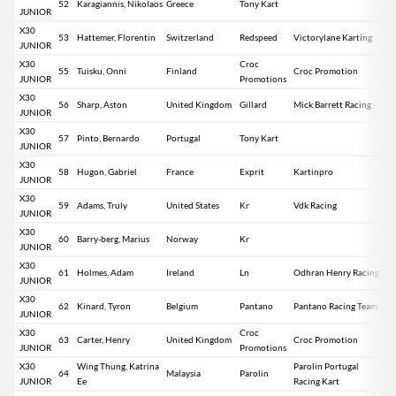
52
Karagiannis, Nikolaos
Greece
Tony Kart
JUNIOR
X30
53
Hattemer, Florentin
Switzerland
Redspeed
Victorylane Karting
JUNIOR
X30
Croc
55
Tuisku, Onni
Finland
Croc Promotion
JUNIOR
Promotions
X30
56
Sharp, Aston
United Kingdom
Gillard
Mick Barrett Racing
JUNIOR
X30
57
Pinto, Bernardo
Portugal
Tony Kart
JUNIOR
X30
58
Hugon, Gabriel
France
Exprit
Kartinpro
JUNIOR
X30
59
Adams, Truly
United States
Kr
Vdk Racing
JUNIOR
X30
60
Barry-berg, Marius
Norway
Kr
JUNIOR
X30
61
Holmes, Adam
Ireland
Ln
Odhran Henry Racing
JUNIOR
X30
62
Kinard, Tyron
Belgium
Pantano
Pantano Racing Team
JUNIOR
X30
Croc
63
Carter, Henry
United Kingdom
Croc Promotion
JUNIOR
Promotions
X30
Wing Thung, Katrina
Parolin Portugal
64
Malaysia
Parolin
JUNIOR
Ee
Racing Kart