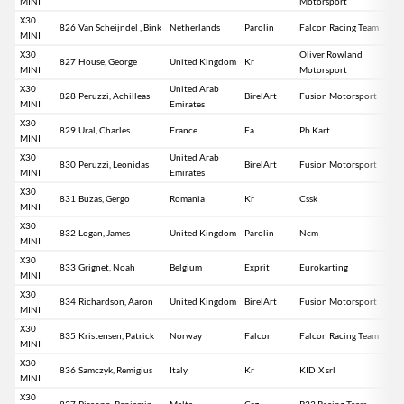
MINI
Motorsport
X30
826
Van Scheijndel , Bink
Netherlands
Parolin
Falcon Racing Team
MINI
X30
Oliver Rowland
827
House, George
United Kingdom
Kr
MINI
Motorsport
X30
United Arab
828
Peruzzi, Achilleas
BirelArt
Fusion Motorsport
MINI
Emirates
X30
829
Ural, Charles
France
Fa
Pb Kart
MINI
X30
United Arab
830
Peruzzi, Leonidas
BirelArt
Fusion Motorsport
MINI
Emirates
X30
831
Buzas, Gergo
Romania
Kr
Cssk
MINI
X30
832
Logan, James
United Kingdom
Parolin
Ncm
MINI
X30
833
Grignet, Noah
Belgium
Exprit
Eurokarting
MINI
X30
834
Richardson, Aaron
United Kingdom
BirelArt
Fusion Motorsport
MINI
X30
835
Kristensen, Patrick
Norway
Falcon
Falcon Racing Team
MINI
X30
836
Samczyk, Remigius
Italy
Kr
KIDIX srl
MINI
X30
837
Piscopo, Benjamin
Malta
Crg
R33 Racing Team