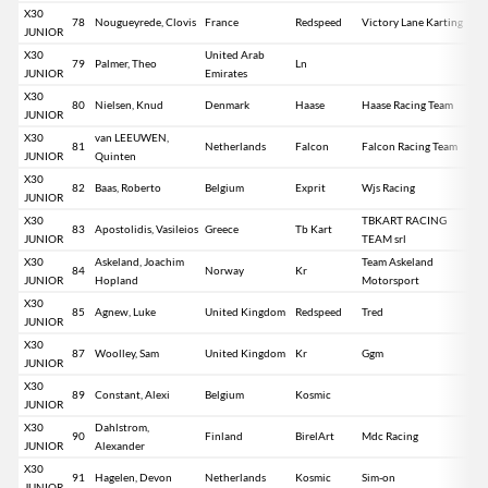
X30
78
Nougueyrede, Clovis
France
Redspeed
Victory Lane Karting
JUNIOR
X30
United Arab
79
Palmer, Theo
Ln
JUNIOR
Emirates
X30
80
Nielsen, Knud
Denmark
Haase
Haase Racing Team
JUNIOR
X30
van LEEUWEN,
81
Netherlands
Falcon
Falcon Racing Team
JUNIOR
Quinten
X30
82
Baas, Roberto
Belgium
Exprit
Wjs Racing
JUNIOR
X30
TBKART RACING
83
Apostolidis, Vasileios
Greece
Tb Kart
JUNIOR
TEAM srl
X30
Askeland, Joachim
Team Askeland
84
Norway
Kr
JUNIOR
Hopland
Motorsport
X30
85
Agnew, Luke
United Kingdom
Redspeed
Tred
JUNIOR
X30
87
Woolley, Sam
United Kingdom
Kr
Ggm
JUNIOR
X30
89
Constant, Alexi
Belgium
Kosmic
JUNIOR
X30
Dahlstrom,
90
Finland
BirelArt
Mdc Racing
JUNIOR
Alexander
X30
91
Hagelen, Devon
Netherlands
Kosmic
Sim-on
JUNIOR