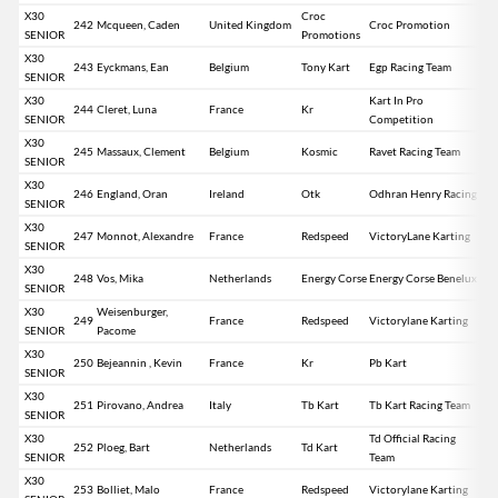
X30
Croc
242
Mcqueen, Caden
United Kingdom
Croc Promotion
SENIOR
Promotions
X30
243
Eyckmans, Ean
Belgium
Tony Kart
Egp Racing Team
SENIOR
X30
Kart In Pro
244
Cleret, Luna
France
Kr
SENIOR
Competition
X30
245
Massaux, Clement
Belgium
Kosmic
Ravet Racing Team
SENIOR
X30
246
England, Oran
Ireland
Otk
Odhran Henry Racing
SENIOR
X30
247
Monnot, Alexandre
France
Redspeed
VictoryLane Karting
SENIOR
X30
248
Vos, Mika
Netherlands
Energy Corse
Energy Corse Benelux
SENIOR
X30
Weisenburger,
249
France
Redspeed
Victorylane Karting
SENIOR
Pacome
X30
250
Bejeannin , Kevin
France
Kr
Pb Kart
SENIOR
X30
251
Pirovano, Andrea
Italy
Tb Kart
Tb Kart Racing Team
SENIOR
X30
Td Official Racing
252
Ploeg, Bart
Netherlands
Td Kart
SENIOR
Team
X30
253
Bolliet, Malo
France
Redspeed
Victorylane Karting