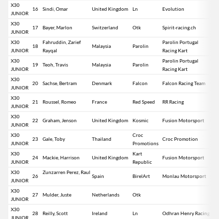
X30
16
Sindi, Omar
United Kingdom
Ln
Evolution
JUNIOR
X30
17
Bayer, Marlon
Switzerland
Otk
Spirit-racing.ch
JUNIOR
X30
Fahruddin, Zarief
Parolin Portugal
18
Malaysia
Parolin
JUNIOR
Rayqal
Racing Kart
X30
Parolin Portugal
19
Teoh, Travis
Malaysia
Parolin
JUNIOR
Racing Kart
X30
20
Sachse, Bertram
Denmark
Falcon
Falcon Racing Team
JUNIOR
X30
21
Roussel, Romeo
France
Red Speed
RR Racing
JUNIOR
X30
22
Graham, Jenson
United Kingdom
Kosmic
Fusion Motorsport
JUNIOR
X30
Croc
23
Gale, Toby
Thailand
Croc Promotion
JUNIOR
Promotions
X30
Kart
24
Mackie, Harrison
United Kingdom
Fusion Motorsport
JUNIOR
Republic
X30
Zunzarren Perez, Raul
26
Spain
BirelArt
Monlau Motorsport
JUNIOR
X30
27
Mulder, Juste
Netherlands
Otk
JUNIOR
X30
28
Reilly, Scott
Ireland
Ln
Odhran Henry Racing
JUNIOR