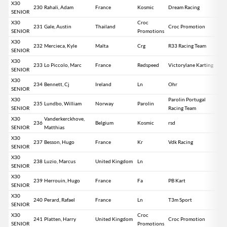
X30
230
Rahali, Adam
France
Kosmic
Dream Racing
SENIOR
X30
Croc
231
Gale, Austin
Thailand
Croc Promotion
SENIOR
Promotions
X30
232
Mercieca, Kyle
Malta
Crg
R33 Racing Team
SENIOR
X30
233
Lo Piccolo, Marc
France
Redspeed
Victorylane Karting
SENIOR
X30
234
Bennett, Cj
Ireland
Ln
Ohr
SENIOR
X30
Parolin Portugal
235
Lundbo, William
Norway
Parolin
SENIOR
Racing Team
X30
Vanderkerckhove,
236
Belgium
Kosmic
rsd
SENIOR
Matthias
X30
237
Besson, Hugo
France
Kr
Vdk Racing
SENIOR
X30
238
Luzio, Marcus
United Kingdom
Ln
SENIOR
X30
239
Herrouin, Hugo
France
Fa
PB Kart
SENIOR
X30
240
Perard, Rafael
France
Ln
T3m Sport
SENIOR
X30
Croc
241
Platten, Harry
United Kingdom
Croc Promotion
SENIOR
Promotions