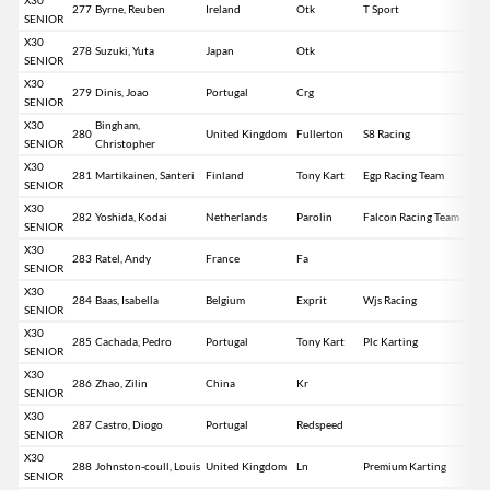
277
Byrne, Reuben
Ireland
Otk
T Sport
SENIOR
X30
278
Suzuki, Yuta
Japan
Otk
SENIOR
X30
279
Dinis, Joao
Portugal
Crg
SENIOR
X30
Bingham,
280
United Kingdom
Fullerton
S8 Racing
SENIOR
Christopher
X30
281
Martikainen, Santeri
Finland
Tony Kart
Egp Racing Team
SENIOR
X30
282
Yoshida, Kodai
Netherlands
Parolin
Falcon Racing Team
SENIOR
X30
283
Ratel, Andy
France
Fa
SENIOR
X30
284
Baas, Isabella
Belgium
Exprit
Wjs Racing
SENIOR
X30
285
Cachada, Pedro
Portugal
Tony Kart
Plc Karting
SENIOR
X30
286
Zhao, Zilin
China
Kr
SENIOR
X30
287
Castro, Diogo
Portugal
Redspeed
SENIOR
X30
288
Johnston-coull, Louis
United Kingdom
Ln
Premium Karting
SENIOR