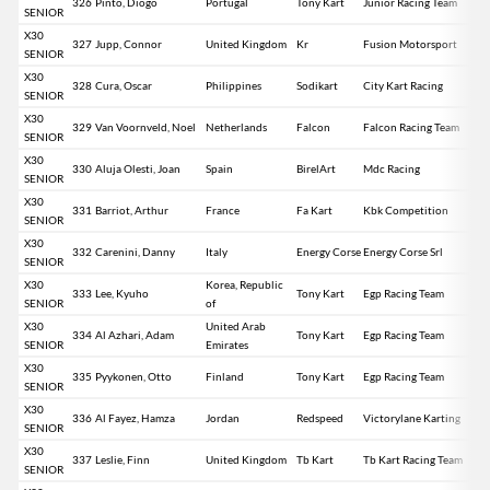
326
Pinto, Diogo
Portugal
Tony Kart
Junior Racing Team
SENIOR
X30
327
Jupp, Connor
United Kingdom
Kr
Fusion Motorsport
SENIOR
X30
328
Cura, Oscar
Philippines
Sodikart
City Kart Racing
SENIOR
X30
329
Van Voornveld, Noel
Netherlands
Falcon
Falcon Racing Team
SENIOR
X30
330
Aluja Olesti, Joan
Spain
BirelArt
Mdc Racing
SENIOR
X30
331
Barriot, Arthur
France
Fa Kart
Kbk Competition
SENIOR
X30
332
Carenini, Danny
Italy
Energy Corse
Energy Corse Srl
SENIOR
X30
Korea, Republic
333
Lee, Kyuho
Tony Kart
Egp Racing Team
SENIOR
of
X30
United Arab
334
Al Azhari, Adam
Tony Kart
Egp Racing Team
SENIOR
Emirates
X30
335
Pyykonen, Otto
Finland
Tony Kart
Egp Racing Team
SENIOR
X30
336
Al Fayez, Hamza
Jordan
Redspeed
Victorylane Karting
SENIOR
X30
337
Leslie, Finn
United Kingdom
Tb Kart
Tb Kart Racing Team
SENIOR