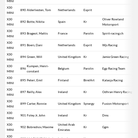
MINI
X30
890
Alderliesten, Tom
Netherlands
Exprit
MINI
X30
Oliver Rowland
892
Botte, Nikita
Spain
Kr
MINI
Motorsport
X30
893
Brageot, Mattis
France
Parolin
Spirit-racing.ch
MINI
X30
891
Boers, Dani
Netherlands
Exprit
Wjs Racing
MINI
X30
894
Green, Will
United Kingdom
Kr
Jamie Green Racing
MINI
X30
Kumpen, Henri-
896
Belgium
Parolin
Egp Racing Team
MINI
constant
X30
895
Peteri, Emil
Finland
BirelArt
Kalaoja Racing
MINI
X30
897
Reilly, Alex
Ireland
Kr
Odhran Henry Racing
MINI
X30
899
Carter, Ronnie
United Kingdom
Synergy
Fusion Motorsport
MINI
X30
901
Foley Jr, John
Ireland
Kr
Dms
MINI
X30
United Arab
902
Bobreshov, Maxime
Kr
Ggm
MINI
Emirates
X30